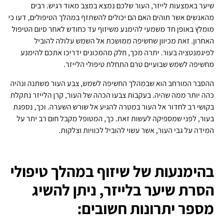
שיער באמצעות לייזר, העור שלכם נמצא במצב מאוד רגיש. רבים
מהאנשים אשר תוהים האם הם יכולים להשתזף במהלך הטיפולים, דעו כי
מומלץ באופן חד משמעי להימנע משיזוף עד כחודש לאחר סיום הטיפול
האחרון. זאת מכיוון שחשיפה ממושכת אל השמש עלולה להוביל
לפיגמנטציה בעור. יתרה מכך, חלק מהמכונים ידריכו אתכם להימנע
מחשיפה לשמש שבועיים טרם התחלת טיפולי הלייזר.
ההסבר המורחב הוא שבמהלך החשיפה לשמש, צבע העור משתנה ונהיה
כהה יותר ממה שהיה. בעקבות צבעו הכהה של העור, קרן הלייזר נתקלת
בקושי רב לחדור אל העור במטרה להגיע אל שורש השערה. וכך, נספגת
בעור, לפני שמספיקה לעשות זאת. כך, המטופל מקבל חום רב יתר על
המידה על גבי העור, אשר עשוי להוביל לכוויות וצלקות.
בהימנעות של שיזוף במהלך טיפולי
הסרת שיער בלייזר, ניתן להשיג
מספר יתרונות חשובים: