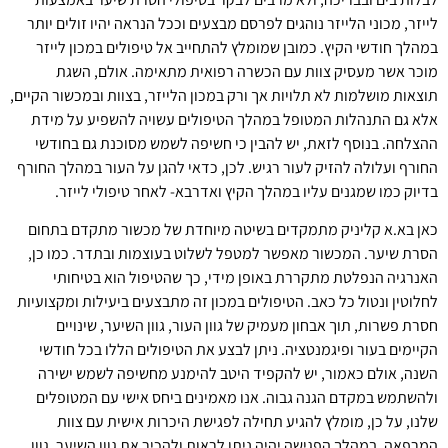
לייזר, מכוני הלייזר נוהגים לפרסם מבצעים וככל הנראה יהיו זולים יותר
במהלך חודשי הקיץ. כמובן שמומלץ להתחייב אל טיפולים במכון לייזר
מוכר אשר מעסיק צוות עם הכשרה רפואית מתאימה. אולם, השגת
תוצאות מושלמות לא תלויות אך ורק במכון הלייזר, בצוות ובמכשור הקיים,
אלא גם התנהלות המטופל במהלך הטיפולים עשויה להשפיע על מידת
ההצלחה. בנוסף לזאת, יש להבין כי חשיפה לשמש מסוכנת גם בחודשי
החורף ועלולה להזיק לעור רגיש. לכן, כדאי להגן על העור במהלך החורף
בדיוק כמו שמגנים עליו במהלך הקיץ ואדרבא- לאחר טיפולי לייזר.
כאן בא.א קליניק מתמקדים בשיטה מיוחדת של מכשור מתקדם בתחום
הסרת שיער. המכשור מאפשר למטפל לשלוט בעוצמות ובתדר. כמו כן,
האנרגיה הנפלטת מתקררת באופן מידי, כך שהטיפול הוא בטיחותי
לחלוטין ונטול כל כאב. הטיפולים במכון זה מתבצעים ביעילות ומקצועיות
חסרת פשרות, תוך אבחון מעמיק של גוון העור, גוון השיער, שינויים
הקיימים בעור ופיגמנטציה. ניתן לבצע את הטיפולים הללו בכל חודשי
השנה, אולם כאמור, יש להקפיד היטב להימנע מחשיפה לשמש ישירה
ולהשתמש במקדם הגנה גבוה. אנו מאמינים ביחס אישי עם המטופלים
שלנו, על כן, מומלץ להגיע תחילה לפגישת היכרות אישית עם צוות
המרפאה. במהלך הפגישה יהיה ניתן לראות ולהכיר את גוון השיער, גוון