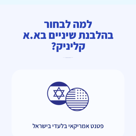
למה לבחור
בהלבנת שיניים בא.א
קליניק?
בעולם שבו הלבנות שיניים מסורתיות פוגעות באמייל וערכות ביתיות לא באמת עובדות
אנחנו מביאים פתרון חדשני,בטוח ומוכח.
פטנט אמריקאי בלעדי בישראל