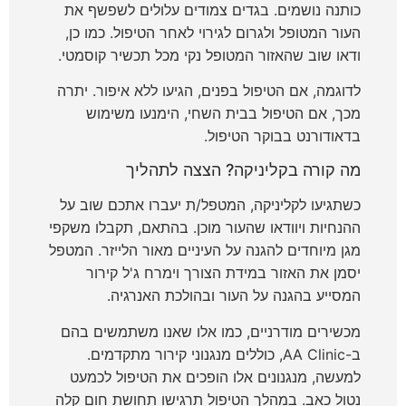
כותנה נושמים. בגדים צמודים עלולים לשפשף את
העור המטופל ולגרום לגירוי לאחר הטיפול. כמו כן,
ודאו שוב שהאזור המטופל נקי מכל תכשיר קוסמטי.
לדוגמה, אם הטיפול בפנים, הגיעו ללא איפור. יתרה
מכך, אם הטיפול בבית השחי, הימנעו משימוש
בדאודורנט בבוקר הטיפול.
מה קורה בקליניקה? הצצה לתהליך
כשתגיעו לקליניקה, המטפל/ת יעברו אתכם שוב על
ההנחיות ויוודאו שהעור מוכן. בהתאם, תקבלו משקפי
מגן מיוחדים להגנה על העיניים מאור הלייזר. המטפל
יסמן את האזור במידת הצורך וימרח ג'ל קירור
המסייע בהגנה על העור ובהולכת האנרגיה.
מכשירים מודרניים, כמו אלו שאנו משתמשים בהם
ב-AA Clinic, כוללים מנגנוני קירור מתקדמים.
למעשה, מנגנונים אלו הופכים את הטיפול לכמעט
נטול כאב. במהלך הטיפול תרגישו תחושת חום קלה