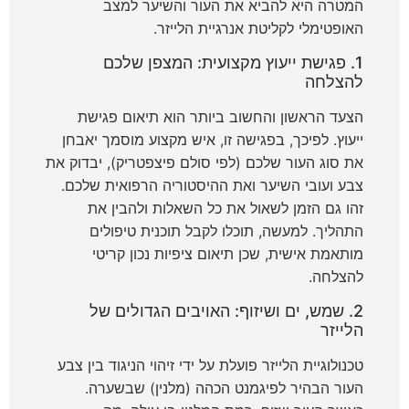
המטרה היא להביא את העור והשיער למצב
האופטימלי לקליטת אנרגיית הלייזר.
1. פגישת ייעוץ מקצועית: המצפן שלכם
להצלחה
הצעד הראשון והחשוב ביותר הוא תיאום פגישת
ייעוץ. לפיכך, בפגישה זו, איש מקצוע מוסמך יאבחן
את סוג העור שלכם (לפי סולם פיצפטריק), יבדוק את
צבע ועובי השיער ואת ההיסטוריה הרפואית שלכם.
זהו גם הזמן לשאול את כל השאלות ולהבין את
התהליך. למעשה, תוכלו לקבל תוכנית טיפולים
מותאמת אישית, שכן תיאום ציפיות נכון קריטי
להצלחה.
2. שמש, ים ושיזוף: האויבים הגדולים של
הלייזר
טכנולוגיית הלייזר פועלת על ידי זיהוי הניגוד בין צבע
העור הבהיר לפיגמנט הכהה (מלנין) שבשערה.