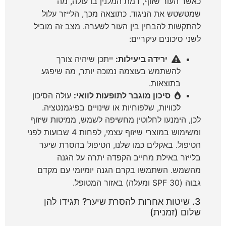
כאשר העור שזוף, רמת המלנין בו עולה, מה
שמטשטש את הניגוד. כתוצאה מכך, הלייזר עלול
להתקשות להבחין בין העור לשערה. מצב זה מוביל
לשני סיכונים עיקריים:
ירידה ביעילות:
ייתכן שיהיה צורך
להשתמש בעוצמה נמוכה יותר, מה שיפגע
בתוצאות.
סיכון מוגבר לתופעות לוואי:
עולה הסיכון
לכוויות, שלפוחיות או שינויים בפיגמנטציה.
לכן, הימנעו לחלוטין מחשיפה לשמש, ממיטות שיזוף
ומשימוש במוצרי שיזוף עצמי, לפחות 4 שבועות לפני
הטיפול. באקלים כמו שלנו, הטיפול ב
הסרת שיער
בלייזר באילת
מחייב הקפדה יתרה על הגנה
מהשמש. השתמשו בקרם הגנה יומיומי עם מקדם
גבוה (SPF 30 ומעלה) באזור המטופל.
3. שיטות אחרות להסרת שיער? תגידו להן
שלום (זמנית)