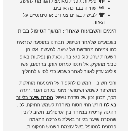
פעילות גופנית מאומצת הגורמת להזעה.
שחייה בבריכה או בים.
לבישת בגדים צמודים או סינתטיים על
האזור.
הימים והשבועות שאחרי: המשך הטיפול בבית
בשבועיים שלאחר הטיפול, תבחינו בתופעה שנראית
כמו צמיחה מחודשת של שיער. למעשה, אלו הן
השערות שהטיפול פגע בהן, וכעת הן נפלטות באופן
טבעי מהזקיק. אל תנסו למרוט אותן. בהתאם, עשו
פילינג עדין לאזור לאחר כשבוע כדי לסייע לתהליך.
והכי חשוב – המשיכו להקפיד על הימנעות מוחלטת
מחשיפה לשמש ושימוש יומיומי בקרם הגנה. יתרה
מכך, תכנון נכון של סדרת טיפולי
הסרת שיער בלייזר
באילת
דורש התייחסות מיוחדת לשמש החזקה. לכן,
ההגנה קריטית במיוחד בין הטיפולים. חשוב להבין
ש
הסרת שיער בלייזר באילת
מצריכה התאמה
פרטנית למטופל בשל עוצמת השמש המקומית.