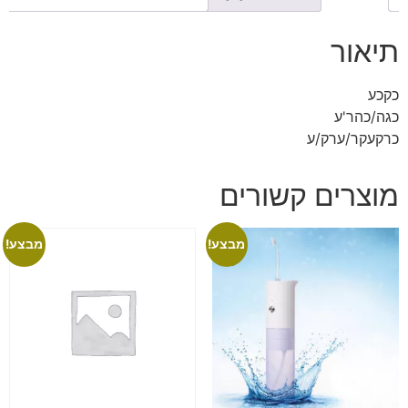
תיאור
כקכע
כגה/כהר'ע
כרקעקר/ערק/ע
מוצרים קשורים
מבצע!
מבצע!